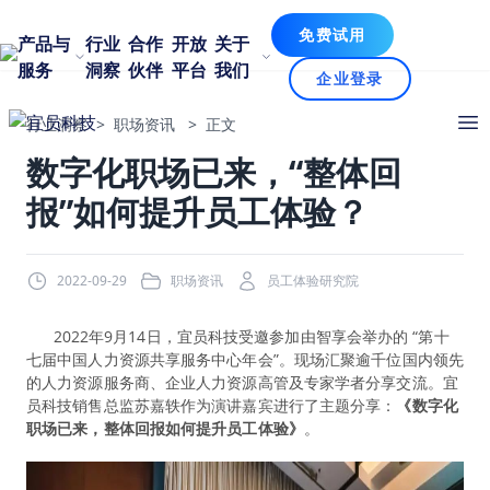
免费试用
产品与
行业
合作
开放
关于
服务
洞察
伙伴
平台
我们
企业登录
行业洞察
>
职场资讯
>
正文
数字化职场已来，“整体回
报”如何提升员工体验？
2022-09-29
职场资讯
员工体验研究院
2022年9月14日，宜员科技受邀参加由智享会举办的 “第十
七届中国人力资源共享服务中心年会”。现场汇聚逾千位国内领先
的人力资源服务商、企业人力资源高管及专家学者分享交流。宜
员科技销售总监苏嘉轶作为演讲嘉宾进行了主题分享：
《数字化
职场已来，整体回报如何提升员工体验》
。