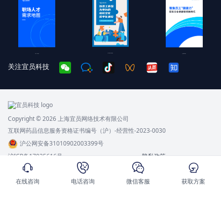
员工体验现状与趋势报告
企业健康管理报告
职场人才需求地图
关注宜员科技
Copyright © 2026 上海宜员网络技术有限公司
互联网药品信息服务资格证书编号（沪）-经营性-2023-0030
沪公网安备31010902003399号
沪ICP备17025616号
隐私政策
在线咨询
电话咨询
微信客服
获取方案