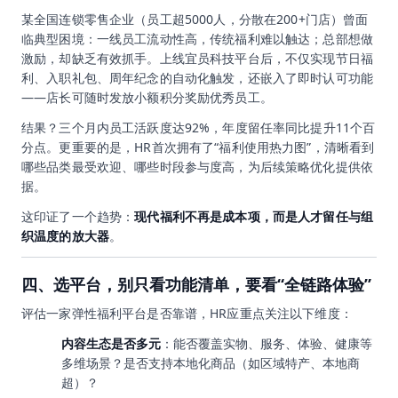
某全国连锁零售企业（员工超5000人，分散在200+门店）曾面
临典型困境：一线员工流动性高，传统福利难以触达；总部想做
激励，却缺乏有效抓手。上线宜员科技平台后，不仅实现节日福
利、入职礼包、周年纪念的自动化触发，还嵌入了即时认可功能
——店长可随时发放小额积分奖励优秀员工。
结果？三个月内员工活跃度达92%，年度留任率同比提升11个百
分点。更重要的是，HR首次拥有了“福利使用热力图”，清晰看到
哪些品类最受欢迎、哪些时段参与度高，为后续策略优化提供依
据。
这印证了一个趋势：
现代福利不再是成本项，而是人才留任与组
织温度的放大器
。
四、选平台，别只看功能清单，要看“全链路体验”
评估一家弹性福利平台是否靠谱，HR应重点关注以下维度：
内容生态是否多元
：能否覆盖实物、服务、体验、健康等
多维场景？是否支持本地化商品（如区域特产、本地商
超）？