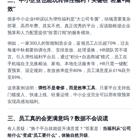
二、中小企业也能玩转弹性福利？关键在“轻量+高
效”
很多中小企业HR误以为弹性福利是“大公司专属”，动辄需要复杂
部署、高昂年费。其实不然。真正优秀的平台，应该能根据企业
预算和人力配置提供“按需订阅”的服务模块。
例如，一家300人的智能制造企业，蓝领员工占比超70%，过去
每逢中秋都要协调仓库、安排发放、处理退换，HR团队苦不堪
言。引入弹性福利平台后，通过“积分+自选商城”模式，员工在
手机端自主兑换粮油、家电、本地生活服务等，HR只需一键配
置预算、设定规则，发放效率提升80%，员工满意度从61%跃升
至89%。
这类案例说明：
弹性不是奢侈，而是效率工具
。只要平台支持低
门槛接入、快速上线、轻量运维，中小企业完全可以用有限预算
实现高感知福利。
三、员工真的会更满意吗？数据不会说谎
有人质疑：“换个平台就能提升满意度？”答案是：
当福利从“公司
给什么”变成“员工要什么”，体验自然升级
。