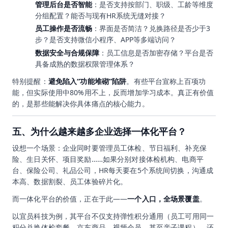
管理后台是否智能
：是否支持按部门、职级、工龄等维度
分组配置？能否与现有HR系统无缝对接？
员工操作是否流畅
：界面是否简洁？兑换路径是否少于3
步？是否支持微信小程序、APP等多端访问？
数据安全与合规保障
：员工信息是否加密存储？平台是否
具备成熟的数据权限管理体系？
特别提醒：
避免陷入“功能堆砌”陷阱
。有些平台宣称上百项功
能，但实际使用中80%用不上，反而增加学习成本。真正有价值
的，是那些能解决你具体痛点的核心能力。
五、为什么越来越多企业选择一体化平台？
设想一个场景：企业同时要管理员工体检、节日福利、补充保
险、生日关怀、项目奖励……如果分别对接体检机构、电商平
台、保险公司、礼品公司，HR每天要在5个系统间切换，沟通成
本高、数据割裂、员工体验碎片化。
而一体化平台的价值，正在于此——
一个入口，全场景覆盖
。
以宜员科技为例，其平台不仅支持弹性积分通用（员工可用同一
积分兑换体检套餐、京东商品、视频会员、甚至亲子课程），还