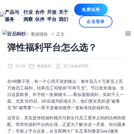
免费试用
产品与
行业
合作
开放
关于
服务
洞察
伙伴
平台
我们
企业登录
行业洞察
>
数据报告
>
正文
弹性福利平台怎么选？
03-09
数据报告
员工体验研究院
在HR圈子里，有一个心照不宣的痛点：每年花几十万甚至上百
万做员工福利，结果员工却觉得“可有可无”。节日发米面油、生
日送蛋糕券、年节统一发购物卡……看似面面俱到，实则千人一
面。尤其当95后、00后成为职场主力，他们更在意的是“被看
见”和“被尊重”——而不是被动接受一套标准化的福利包。
这背后，其实是传统福利模式与新生代员工需求之间的结构性错
配。而弹性福利平台的出现，正是为了解决这一矛盾。但问题来
了：市面上平台众多，从互联网大厂生态系到垂直SaaS服务