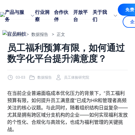
免费
产品与服
行业洞
合作伙
开放平
关于我
务
察
伴
台
们
企
行业洞察
>
数据报告
>
正文
员工福利预算有限，如何通过
数字化平台提升满意度？
03-03
数据报告
员工体验研究院
在当前企业普遍面临成本优化压力的背景下，“员工福利
预算有限，如何提升员工满意度”已成为HR和管理者高频
关注的核心议题。与此同时，随着组织结构日益复杂——
尤其是拥有跨区域分支机构的企业——如何实现福利发放
的个性化、合规化与高效化，也成为福利管理的关键挑
战。