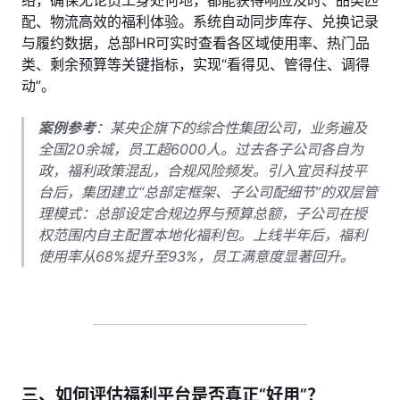
络，确保无论员工身处何地，都能获得响应及时、品类匹
配、物流高效的福利体验。系统自动同步库存、兑换记录
与履约数据，总部HR可实时查看各区域使用率、热门品
类、剩余预算等关键指标，实现“看得见、管得住、调得
动”。
案例参考
：某央企旗下的综合性集团公司，业务遍及
全国20余城，员工超6000人。过去各子公司各自为
政，福利政策混乱，合规风险频发。引入宜员科技平
台后，集团建立“总部定框架、子公司配细节”的双层管
理模式：总部设定合规边界与预算总额，子公司在授
权范围内自主配置本地化福利包。上线半年后，福利
使用率从68%提升至93%，员工满意度显著回升。
三、如何评估福利平台是否真正“好用”？