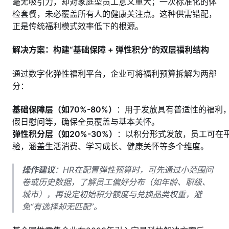
毫无吸引力，却对家庭型员工意义重大；一次标准化的体
检套餐，未必覆盖所有人的健康关注点。这种供需错配，
正是传统福利模式效率低下的根源。
解决方案：构建“基础保障 + 弹性积分”的双层福利结构
通过数字化弹性福利平台，企业可将福利预算拆解为两部
分：
基础保障层（如70%-80%）
：用于发放具有普适性的福利
假日慰问等，确保全员覆盖与基本关怀。
弹性积分层（如20%-30%）
：以积分形式发放，员工可在
验，涵盖生活消费、学习成长、健康关怀等多个维度。
操作建议
：HR在配置弹性预算时，可先通过小范围问
卷或历史数据，了解员工偏好分布（如年龄、职级、
城市），再设定初始积分额度与兑换品类权重，避
免“有选择却无匹配”。